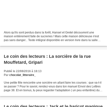
Alors qu'ils sont perdus dans la forêt, Hansel et Gretel découvrent une
maison entièrement faite de sucreries ! Mais cette maison délicieuse n'est
pas sans danger... Texte intégral disponible en version livre dans la salle
202 ou en version numérique...
Le coin des lecteurs : La sorcière de la rue
Mouffetard, Gripari
Publié le 22/08/2016 à 18:13
Par
chocolat_litteraire_
Une petite fille rencontre une sorcière en allant faire les courses : que va-t-il
se passer ? Pour le savoir, rendez-vous dans ton manuel Envol des Lettres
page 38. Et en bonus, tu peux regarder l'adaptation ( un peu enfantine) du
conte :
Le coin des lecteurs : Jack et le haricot magique