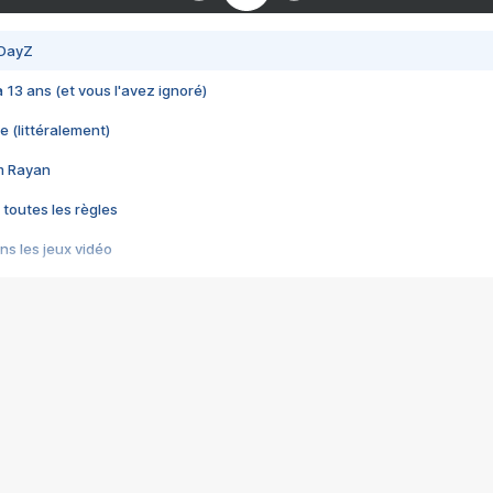
 DayZ
 a 13 ans (et vous l'avez ignoré)
e (littéralement)
im Rayan
 toutes les règles
s les jeux vidéo
us choquant de Rockstar ? - Le scandale BULLY
e plus moche de Steam
du RÊVE tourne au CAUCHEMAR
pendant 8 heures
it… à tort
umiliés par un jeu vidéo