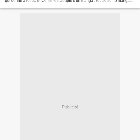
qui donne à réfléchir. Ce film est adapté d'un manga : Article sur le manga
Les Enfants Loups, Ame & Yuki...
Publicité