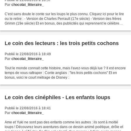
Publié le 22/08/2016 à 18:57
Par
chocolat_litteraire_
C'est sans doute le conte sur les loups le plus connu. Cliquez ici pour le lire
ou le relire : - Version de Charles Perrault (17e siècle) - Version des frères
Grimm (19e siècle) Et en bonus, des publicités qui reprennent le célèbre
conte :
Le coin des lecteurs : les trois petits cochons
Publié le 22/08/2016 à 18:49
Par
chocolat_litteraire_
Tout le monde connait cette histoire, mais l'avez-vous déjà lue ? Il est encore
temps de vous rattraper : Conte anglais : "les trois petits cochons" Et en
bonus, voici le court métrage de Disney :
Le coin des cinéphiles - Les enfants loups
Publié le 22/08/2016 à 18:41
Par
chocolat_litteraire_
Ame et Yuki ne sont pas des enfants comme les autres : ils sont à moitié
loups ! Découvrez leurs aventures dans ce dessin animé poétique, drôle et