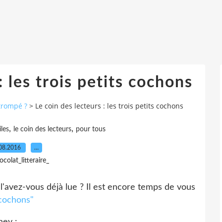
: les trois petits cochons
trompé ?
>
Le coin des lecteurs : les trois petits cochons
,
,
iles
le coin des lecteurs
pour tous
08.2016
…
ocolat_litteraire_
 l'avez-vous déjà lue ? Il est encore temps de vous
 cochons"
ney :