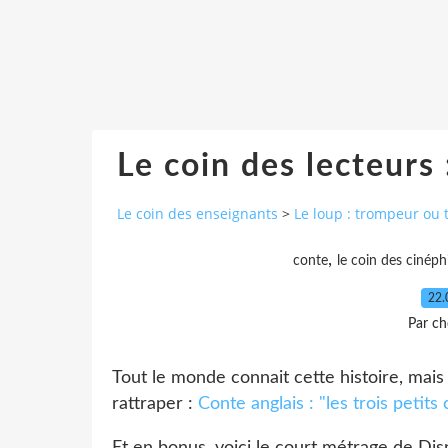
Le coin des lecteurs 
Le coin des enseignants
>
Le loup : trompeur ou 
,
conte
le coin des cinéph
22.
Par ch
Tout le monde connait cette histoire, mais
rattraper :
Conte anglais : "les trois petits
Et en bonus, voici le court métrage de Dis