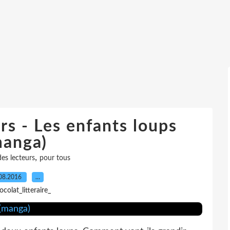
rs - Les enfants loups
manga)
,
des lecteurs
pour tous
08.2016
…
ocolat_litteraire_