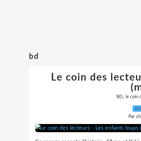
bd
Le coin des lecteu
(
,
BD
le coin 
22.
Par ch