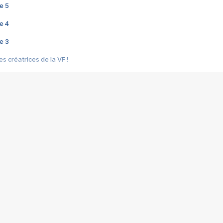
e 5
e 4
e 3
s créatrices de la VF !
e 2
e 1
e Mektoub My Love arrive enfin ! Rencontre avec Shaïn Boumedine et Sal
i : après Toni en famille
elle réalise le bouleversant Dites lui que je l'aime
ais ! Rencontre autour de Vie privée de Rebecca Zlotowski
 de Marguerite, Grave... Rencontre avec Ella Rumpf
 Les Rêveurs, un film intime sur la santé mentale
a avec un film sur le mouvement des Gilets jaunes