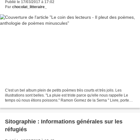
Publié le 17/03/2017 à 17:02
Par
chocolat_litteraire_
C'est un bel album plein de petits poèmes très courts et très jolis. Les
illustrations sont belles. "La pluie est triste parce qu'elle nous rappelle Le
temps où nous étions poissons." Ramon Gomez de la Serna " Livre, porte
ouverte, ouvre des portes en...
Sitographie : Informations générales sur les
réfugiés