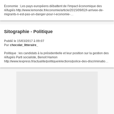
Economie : Les pays européens débattent de l'impact économique des
réfugiés http://www.lemonde.fr/economie/article/2015/09/02/l-arrivee-de-
migrants-n-est-pas-un-danger-pour-l-economie-
europeenne_4743046_3234.html http://www.france24.com/fr/20151105-
union-europeenne-migrants-economie-impact-positif...
Sitographie - Politique
Publié le 15/03/2017 à 09:07
Par
chocolat_litteraire_
Politique : les candidats à la présidentielle et leur position sur la gestion des
réfugiés Parti socialiste, Benoit Hamon
http://www.lexpress.fr/actualite/politique/elections/police-des-discriminations-
migrants-le-reve-social-de-benoit-hamon_1861853.html...