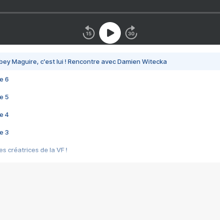
bey Maguire, c'est lui ! Rencontre avec Damien Witecka
e 6
e 5
e 4
e 3
s créatrices de la VF !
e 2
e 1
e Mektoub My Love arrive enfin ! Rencontre avec Shaïn Boumedine et Sal