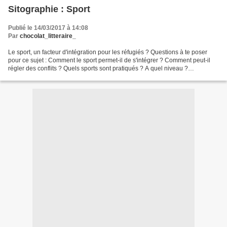
Sitographie : Sport
Publié le 14/03/2017 à 14:08
Par
chocolat_litteraire_
Le sport, un facteur d'intégration pour les réfugiés ? Questions à te poser
pour ce sujet : Comment le sport permet-il de s'intégrer ? Comment peut-il
régler des conflits ? Quels sports sont pratiqués ? A quel niveau ?
http://www.huffingtonpost.fr/julian-jappert/journee-mondiale-du-migrant-
pourquoi-le-sport-peut-etre-une-sol/...