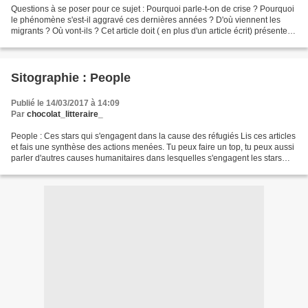
Questions à se poser pour ce sujet : Pourquoi parle-t-on de crise ? Pourquoi
le phénomène s'est-il aggravé ces dernières années ? D'où viennent les
migrants ? Où vont-ils ? Cet article doit ( en plus d'un article écrit) présenter
des chiffres précis,...
Sitographie : People
Publié le 14/03/2017 à 14:09
Par
chocolat_litteraire_
People : Ces stars qui s'engagent dans la cause des réfugiés Lis ces articles
et fais une synthèse des actions menées. Tu peux faire un top, tu peux aussi
parler d'autres causes humanitaires dans lesquelles s'engagent les stars
dans un petit encart. Tu...